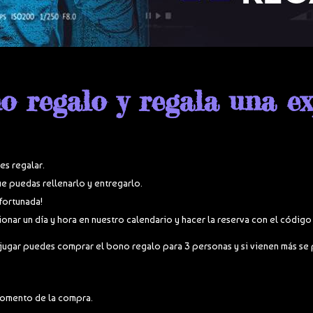
 regalo y regala una ex
es regalar.
e puedas rellenarlo y entregarlo.
fortunada!
onar un día y hora en nuestro calendario y hacer la reserva con el códig
jugar puedes comprar el bono regalo para 3 personas y si vienen más se pa
momento de la compra.