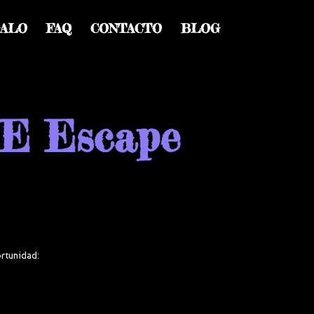
ALO
FAQ
CONTACTO
BLOG
E Escape
ortunidad: